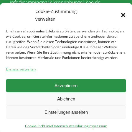
info@campingpark-kronenburger-see.de
Cookie-Zustimmung
verwalten
Um Ihnen ein optimales Erlebnis zu bieten, verwenden wir Technologien
wie Cookies, um Geräteinformationen zu speichern und/oder darauf
zuzugreifen. Wenn Sie diesen Technologien zustimmen, können wir
Rechtliches
Daten wie das Surfverhalten oder eindeutige IDs auf dieser Website
verarbeiten. Wenn Sie Ihre Zustimmung nicht erteilen oder zurückziehen,
Impressum
können bestimmte Merkmale und Funktionen beeinträchtigt werden.
Datenschutzerklärung
Dienste verwalten
Cookie-Richtlinie
AGB
Akzeptieren
Ablehnen
Einstellungen ansehen
Cookie-Richtlinie
Datenschutzerklärung
Impressum
© Copyright 2025 - Campingpark Kronenburger See